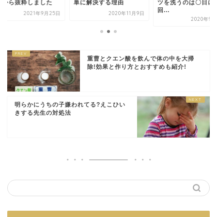
リから抜粋しました
単に解決する理由
ツを洗うのは〇日に
回...
2021年9月25日
2020年11月9日
2020年9月
重曹とクエン酸を飲んで体の中を大掃
除!効果と作り方とおすすめも紹介!
明らかにうちの子嫌われてる?えこひい
きする先生の対処法