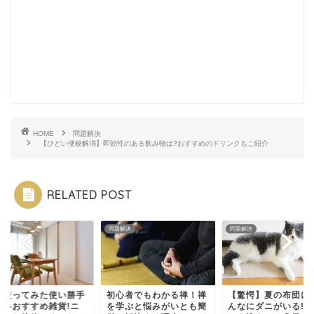
HOME
問題解決
【ひどい便秘解消】即効性のある飲み物は?おすすめのドリンクもご紹介
RELATED POST
解決
問題解決
問題解決
際使ってみた使い勝手
初心者でもわかる禅！禅
【驚愕】夏の布団に
いいおすすめ雑貨!ニ
を学ぶと悩みがいとも簡
んなにダニがいる!シ