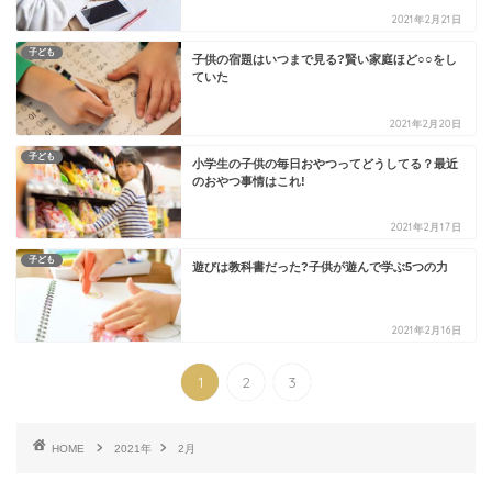
2021年2月21日
子ども
子供の宿題はいつまで見る?賢い家庭ほど○○をし
ていた
2021年2月20日
子ども
小学生の子供の毎日おやつってどうしてる？最近
のおやつ事情はこれ!
2021年2月17日
子ども
遊びは教科書だった?子供が遊んで学ぶ5つの力
2021年2月16日
1
2
3
HOME
2021年
2月