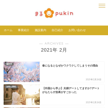
ホーム
事業紹介
施設案内
自己紹介
お問い合わせ
― ARCHIVES ―
2021年 2月
脳科学
春になるとなぜかワクワクしてしまうその理由
2021年2月26日
女性と男性
【外国から学ぶ】夫婦デートしてますか?デート
がもたらす効果がすごかった
2021年2月26日