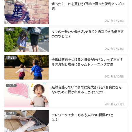
help
迷ったらこれを買おう!百均で買った便利グッズ15
選
2021年2月26日
help
ママの一番いい働き方,子育てと両立できる働き方
のコツとは？
2021年2月23日
子ども
子供は筋肉をつけると身長が伸びないって本当？
その真相と成長に合ったトレーニング方法
2021年2月23日
子ども
絶対音感っていつまでに完成される?音痴になら
ないために親が出来ることはひとつ!
2021年2月22日
注意！
テレワークで太っちゃう人のNG習慣3つと
は？