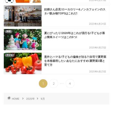
2020年6月25日
ママ
妊婦さん必見!ローカロリー&ノンカフェインのス
タバ飲み物TOP3はこれだ!
2020年6月24日
料理
夏にぴったり!2020年はこれが流行る!子どもが喜
ぶ簡単スイーツはこの5つ!
2020年6月23日
子ども
意外とハマる!子どもの偏食が治る?!自宅で夏野菜
を本格栽培したいあなたにおすすめ!夏野菜3選と
育て方
2020年6月23日
...
1
2
4
HOME
2020年
6月