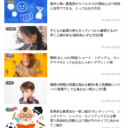
子ども
意外と怖い夏風邪のウイルス!その理由とは?!症状
と自宅でできる、とっておきの方法
2020年6月28日
しつけ
子どもの鉛筆の持ち方っていつから練習するの?
早く上達出来る!挫折知らずな方法3選
2020年6月28日
ママ
簡単!おしゃれ!時短!ショート、ミディアム、ロン
グママのとっておきおしゃれヘアアレンジ術
2020年6月25日
ママ
梅雨の時期の洗濯お悩みを解決!臭う洗濯物にバイ
バイ!部屋干しでも臭わない乾かし方3選
2020年6月25日
パパ
世界的な教育法を一挙ご紹介!モンテッソーリ、シ
ュタイナー、レッジョ・エミリアってどんな教
育?!具体的な活動とは?!我が子のタイプに合わせ
てご紹介