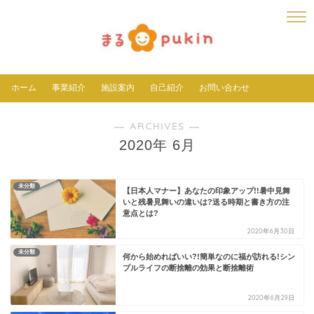
ホーム
事業紹介
施設案内
自己紹介
お問い合わせ
― ARCHIVES ―
2020年 6月
未分類
【日本人マナー】あなたの印象アップ!!暑中見舞
いと残暑見舞いの違いは?送る時期と書き方の注
意点とは?
2020年6月30日
未分類
何から始めればいい?!簡単なのに福が訪れる!シン
プルライフの断捨離の効果と断捨離術
2020年6月29日