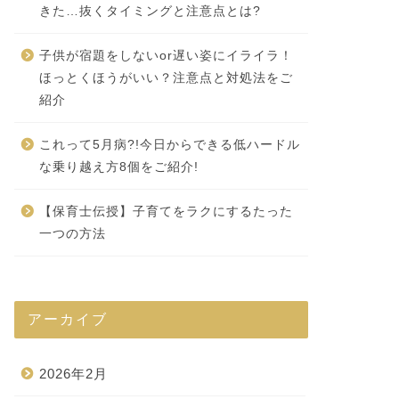
きた…抜くタイミングと注意点とは?
子供が宿題をしないor遅い姿にイライラ！
ほっとくほうがいい？注意点と対処法をご
紹介
これって5月病?!今日からできる低ハードル
な乗り越え方8個をご紹介!
【保育士伝授】子育てをラクにするたった
一つの方法
アーカイブ
2026年2月