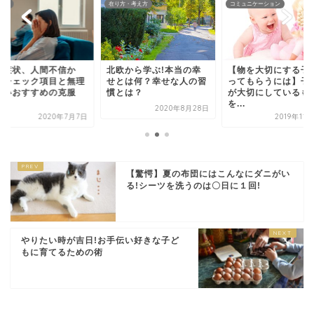
関係
在り方・考え方
コミュニケーション
の症状、人間不信か
北欧から学ぶ!本当の幸
【物を大切にする子
?!チェック項目と無理
せとは何？幸せな人の習
ってもらうには】子
ないおすすめの克服
慣とは？
が大切にしているも
.
を...
2020年8月28日
2020年7月7日
2019年11
【驚愕】夏の布団にはこんなにダニがい
る!シーツを洗うのは〇日に１回!
やりたい時が吉日!お手伝い好きな子ど
もに育てるための術