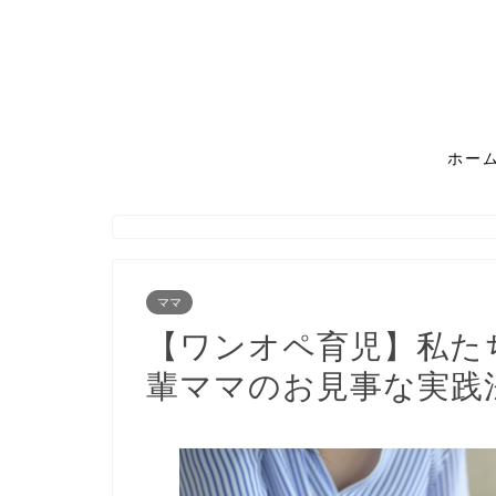
ホー
ママ
【ワンオペ育児】私た
輩ママのお見事な実践