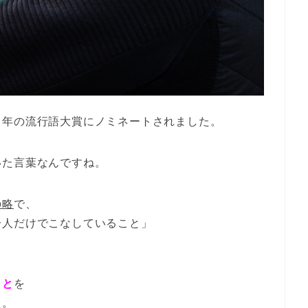
７年の流行語大賞にノミネートされました。
いた言葉なんですね。
の略
で、
一人だけでこなしていること」
こと
を
た。