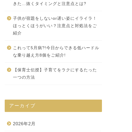
きた…抜くタイミングと注意点とは?
子供が宿題をしないor遅い姿にイライラ！
ほっとくほうがいい？注意点と対処法をご
紹介
これって5月病?!今日からできる低ハードル
な乗り越え方8個をご紹介!
【保育士伝授】子育てをラクにするたった
一つの方法
アーカイブ
2026年2月