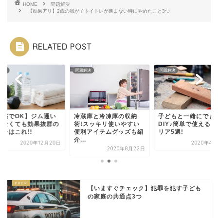
HOME
問題解決
【効果アリ】2歳の我が子トイトレが進まない時にやめたこと3つ
RELATED POST
解決
問題解決
問題解決
自宅でOK】ジム通い
冷蔵庫と冷凍庫の収納
子どもと一緒にでき
しなくても効果抜群の
術!スッキリ使いやすい
DIY♪簡単で使える
トレはこれ!!
便利アイテムグッズも紹
リア5選!
介...
2020年12月20日
2020年4月
2020年8月22日
【いますぐチェック】犯罪を犯す子ども
の家庭の共通点3つ