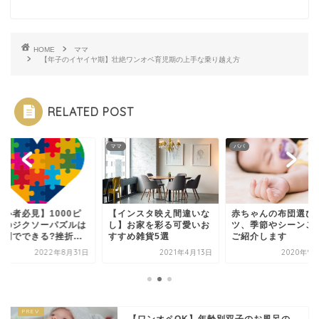
HOME
ママ
【年子のイヤイヤ期】壮絶ワンオペ育児期の上手な乗り越え方
RELATED POST
ママ
パパ
初心者必見】1000ピ
【インスタ映え間違いな
赤ちゃんの布団選び
スのジクソーパズルは
し】お家を彩る可愛いお
ツ、季節やシーンご
間でできる?挫折...
すすめ雑貨5選
ご紹介します
2022年8月31日
2021年4月13日
2020年9