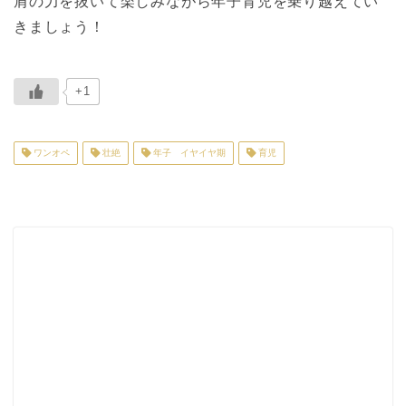
肩の力を抜いて楽しみながら年子育児を乗り越えてい
きましょう！
+1
ワンオペ
壮絶
年子 イヤイヤ期
育児