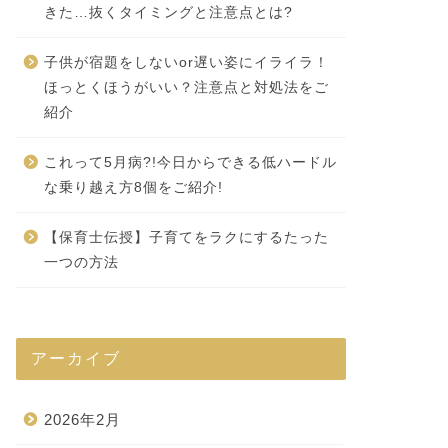
きた…抜くタイミングと注意点とは?
子供が宿題をしないor遅い姿にイライラ！
ほっとくほうがいい？注意点と対処法をご
紹介
これって5月病?!今日からできる低ハードル
な乗り越え方8個をご紹介!
【保育士伝授】子育てをラクにするたった
一つの方法
アーカイブ
2026年2月