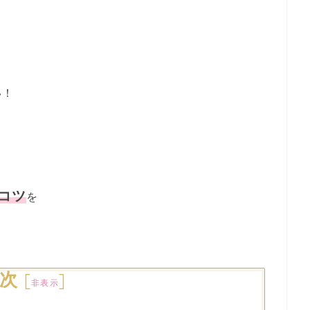
い！
コツ
を
次
[
]
非表示