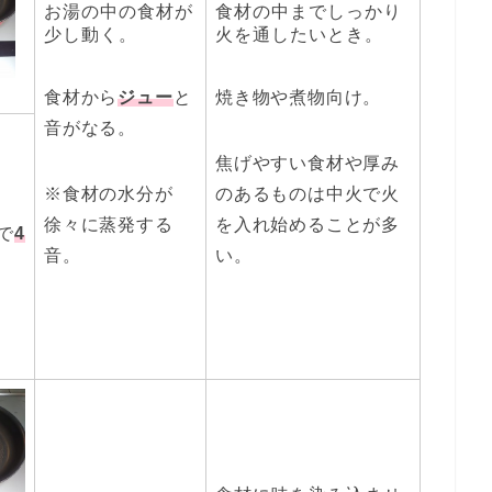
お湯の中の食材が
食材の中までしっかり
少し動く。
火を通したいとき。
食材から
ジュー
と
焼き物や煮物向け。
音がなる。
焦げやすい食材や厚み
※食材の水分が
のあるものは中火で火
徐々に蒸発する
を入れ始めることが多
で
4
音。
い。