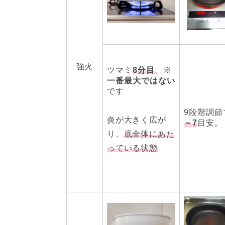
強火
ツマミ
8分目
。※
一番最大ではない
です
9段階調節
炎が大きく広が
～7
目安。
り、
底全体にあた
っている状態