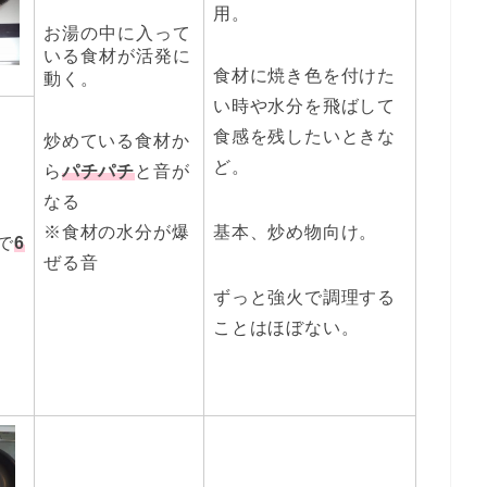
用。
お湯の中に入って
いる食材が活発に
食材に焼き色を付けた
動く。
い時や水分を飛ばして
食感を残したいときな
炒めている食材か
ど。
ら
パチパチ
と音が
なる
※食材の水分が爆
基本、炒め物向け。
で
6
ぜる音
ずっと強火で調理する
ことはほぼない。