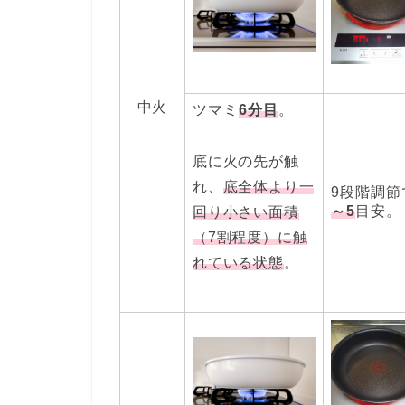
中火
ツマミ
6分目
。
底に火の先が触
れ、
底全体より一
9段階調節
～5
目安。
回り小さい面積
（7割程度）に触
れている状態
。