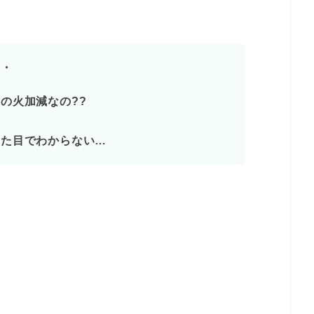
・・
の火加減なの??
見た目でわからない…