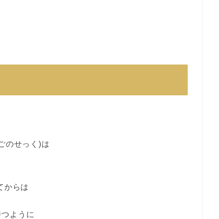
ごのせっく)は
。
てからは
持つように