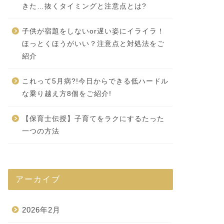
きた…抜くタイミングと注意点とは?
子供が宿題をしないor遅い姿にイライラ！
ほっとくほうがいい？注意点と対処法をご
紹介
これって5月病?!今日からできる低ハードル
な乗り越え方8個をご紹介!
【保育士伝授】子育てをラクにするたった
一つの方法
アーカイブ
2026年2月