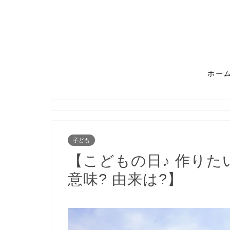
ホー
子ども
【こどもの日♪ 作りた
意味? 由来は?】