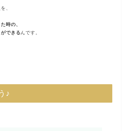
入を、
した時の、
とができる
んです。
う♪