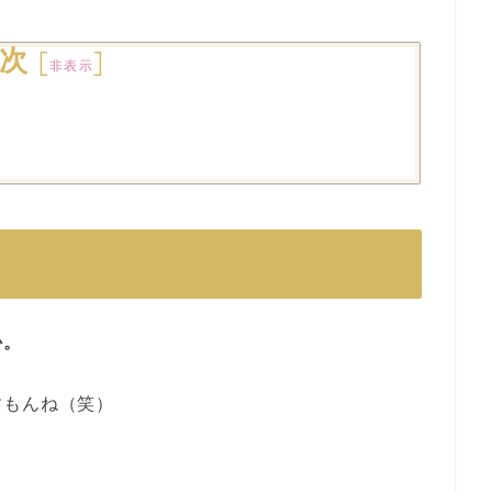
次
[
]
非表示
か。
すもんね（笑）