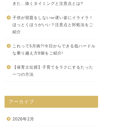
きた…抜くタイミングと注意点とは?
子供が宿題をしないor遅い姿にイライラ！
ほっとくほうがいい？注意点と対処法をご
紹介
これって5月病?!今日からできる低ハードル
な乗り越え方8個をご紹介!
【保育士伝授】子育てをラクにするたった
一つの方法
アーカイブ
2026年2月