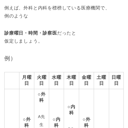
例えば、外科と内科を標榜している医療機関で、
例のような
診療曜日・時間・診察医
だったと
仮定しましょう。
例）
月曜
火曜
水曜
木曜
金曜
土曜
日曜
日
日
日
日
日
日
日
○外
科
○内
科
A先
○外
○内
○外
生
科
科
科