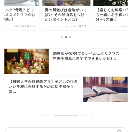
粉ミルク?母乳? どっ
夏の川遊びは危険がいっ
【楽しくお料理♪♪子
がおススメ? ママのお
ぱい!その理由気をつけ
も一緒にお手伝いレ
み解決♪】
たいポイントとは?
(4～5才編)】
2020年4月27日
2020年8月19日
2020年4
調理師が伝授!プロレベル…クリスマス
料理を簡単に自宅でできるレシピ3つ
【難関大学合格経験アリ】子どもの行き
たい学校に合格するために幼少期から
親...