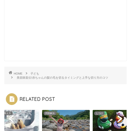
HOME
子ども
美容師直伝!赤ちゃんの髪の毛を切るタイミングと上手な切り方のコツ
RELATED POST
方・考え方
問題解決
しつけ