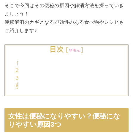
そこで今回はその便秘の原因や解消方法を探っていき
ましょう！
便秘解消
のカギとなる
即効
性のある
食べ物
や
レシピ
も
ご紹介します♪
目次
[
]
非表示
女性は便秘になりやすい？便秘にな
りやすい原因3つ