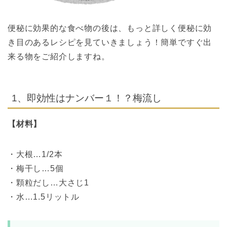
便秘に効果的な
食べ物
の後は、もっと詳しく便秘に効
き目のある
レシピ
を見ていきましょう！
簡単ですぐ出
来る物をご紹介しますね。
1、
即効性
はナンバー１！？梅流し
【材料】
・大根…1/2本
・梅干し…5個
・顆粒だし…大さじ1
・水…1.5リットル