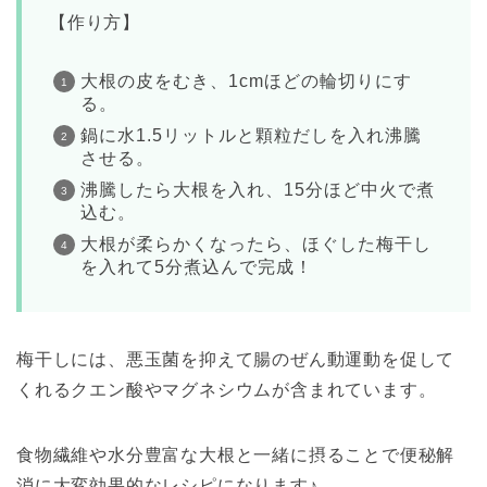
【作り方】
大根の皮をむき、1cmほどの輪切りにす
る。
鍋に水1.5リットルと顆粒だしを入れ沸騰
させる。
沸騰したら大根を入れ、15分ほど中火で煮
込む。
大根が柔らかくなったら、ほぐした梅干し
を入れて5分煮込んで完成！
梅干しには、悪玉菌を抑えて腸のぜん動運動を促して
くれるクエン酸やマグネシウムが含まれています。
食物繊維や水分豊富な大根と一緒に摂ることで
便秘解
消
に大変効果的な
レシピ
になります♪