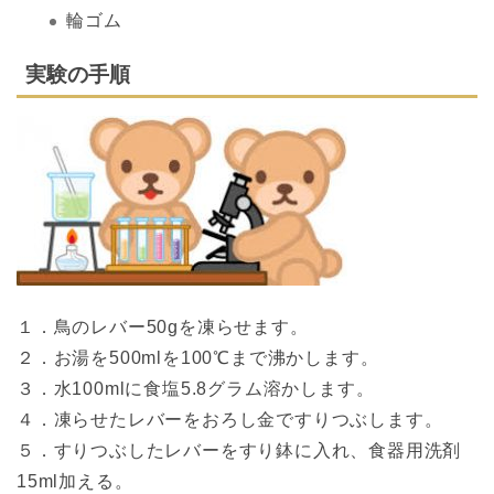
輪ゴム
実験の手順
１．鳥のレバー50gを凍らせます。
２．お湯を500mlを100℃まで沸かします。
３．水100mlに食塩5.8グラム溶かします。
４．凍らせたレバーをおろし金ですりつぶします。
５．すりつぶしたレバーをすり鉢に入れ、食器用洗剤
15ml加える。