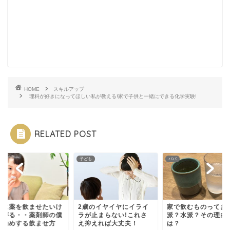
HOME
スキルアップ
理科が好きになってほしい私が教える!家で子供と一緒にできる化学実験!
RELATED POST
も
子ども
パパ
児に薬を飲ませたいけ
2歳のイヤイヤにイライ
家で飲むものってお
嫌がる・・薬剤師の僕
ラが止まらない!これさ
派？水派？その理由
お勧めする飲ませ方
え抑えれば大丈夫！
は？