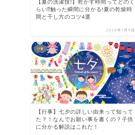
【夏の洗濯技!】乾かす時間ってどのく
らい⁉触った瞬間に分かる!夏の乾燥時
間と干し方のコツ4選
2020年7月9
行事
【行事】七夕の詳しい由来って知って
た？！なんでお願い事を書くの？子供
に分かる解説はこれだ！